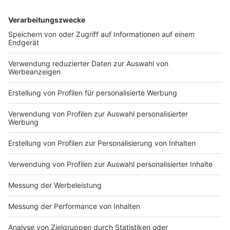
hat die Truppe "Family and Friends of 97" von Nadine.
Die besten Rezepte von TV- und Kochexperte Alex
Wahi
Aktionen
|
Alex Wahi präsentiert euch seine Grilltips für
eine leckere und gute Zeit.
Antenne Niederrhein sucht Auswanderer
Aktionen
|
Spanien, Australien oder eine Hallig? Im Mai
starten wir bei Antenne Niederrhein mit unserer
Auswanderer-Serie! Wir sprechen mit Auswanderern,
Menschen, die den Niederrhein verlassen haben, aber immer
noch mit ihrer Heimat verbandelt sind.
Die besten Rezepte von TV- und Kochexperte Alex
Wahi
Aktionen
|
Alex Wahi präsentiert euch seine Grilltips für
eine leckere und gute Zeit.