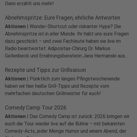
play_circle
Dann erzählt uns mehr!
Audio anhören
Abnehmspritze: Eure Fragen, ehrliche Antworten
Aktionen
|
Wunder-Shortcut oder riskanter Hype? Die
Abnehmspritze ist in aller Munde. Ihr habt uns eure Fragen
dazu geschickt – und zwei Fachleute haben sie live im
Radio beantwortet: Adipositas-Chirurg Dr. Markus
Gellenbeck und Ernährungsberaterin Jana Hermanski aus
dem Adipositas-Zentrum der Johanniter-Kliniken Hamm.
Rezepte und Tipps zur Grillsaison
Die wichtigsten Antworten im Überblick.
Aktionen
|
Pünktlich zum langen Pfingstwochenende
haben wir hier heiße Grill-Tipps und Rezepte vom
mehrfachen deutschen Grillmeister für euch!
Comedy Camp Tour 2026
Aktionen
|
Das Comedy Camp ist zurück: 2026 bringen wir
euch die Tour wieder live auf die Bühne – mit bekannten
Comedy-Acts, jeder Menge Humor und einem Abend, der