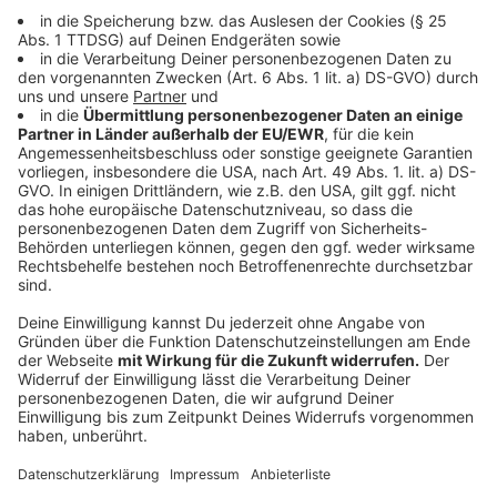
Zweck
Aktionen
|
Michael Sommerstange startete im März eine
mehrwöchige Radreise durch sieben Länder Europas und
sammelte Geld für die Aktion Lichtblicke.
Verlosung ist gelaufen! Für die HOP TOP Show
"Volaris" bei
Aktionen
|
Bitte nicht mehr bewerben!Die Auslosung ist
heute (13:15 Uhr) durchgeführt worden!Die Gewinnerin ist
informiert und kommt aus Geldern! Herzlichen
Glückwunsch!Wer hier am Niederrhein Pferde liebt und
gerne reitet, hat sich die Reitsportmesse "Equitana" vom
6.-12.
Die Gewinner unserer Wurfmaterial-Verlosung 2025
Aktionen
|
Mega viele haben uns eine Bewerbung für ihre
Fußgruppe, die Kitagruppe, die Nachbarschaftsgruppe und
den Verein geschickt! Und das aus dem ganzen Kreis
Kleve.Dafür schon mal ganz lieben Dank fürs Mitmachen.
Und es konnten leider nur vier Gruppen gewinnen:Gewonnen