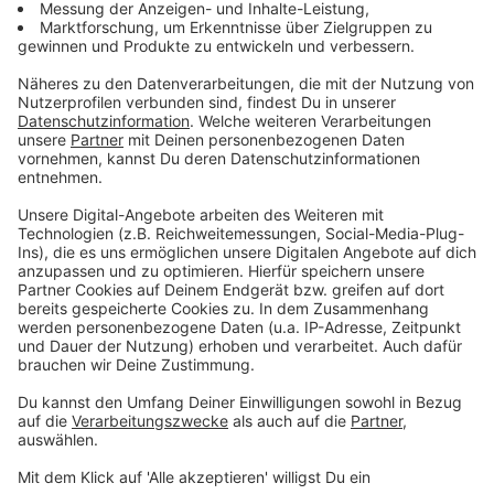
Die Macher: Teilt uns eure Aktion für Lichtblicke mit
Aktionen
|
Die Macher der Aktion Lichtblicke, das seid ihr
und eure tollen Aktionen. Wir freuen uns über jede
Einreichung, um Spenden für die Aktion Lichtblicke zu
sammeln.
Weihnachtsmärkte im Kreis Kleve 2025
Aktionen
|
Die Wirtschaftsförderung Kreis Kleve hat eine
Broschüre "Adventszauber" aufgelegt. Hier sind alle
Weihnachtsmärkte bei uns im Kreis Kleve
zusammengefasst.
Leon Windscheid – hautnah: Ein unvergesslicher
Abend für
Aktionen
|
Ein exklusiver Abend mit Leon Windscheid –
Show, Q&A und persönliche Einblicke für Aktion Lichtblicke.
Fahrradtour durch Europa - 3.000 Euro für den guten