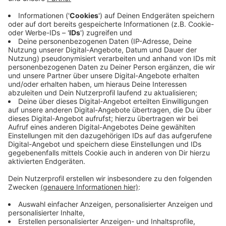
KAMRAD: Das Meet and Greet - Aktion Lichtblicke
Aktionen
|
Gemeinsam mit der Aktion Lichtblicke
e.V. haben wir Mittwoch (04.02.26) ein besonderes Meet &
Greet möglich gemacht. Im Rahmen des Warm-up-
Konzerts von KAMRAD durften einige von euch den
Künstler ganz persönlich treffen und das ausgerechnet in
seiner Heimatstadt.
Die Aktion Lichtblicke
Aktionen
|
Die Aktion Lichtblicke hilft Kindern und Familien
in Nordrhein-Westfalen.
Die 0-Euro-Scheine
Aktionen
|
Die 0-Euro-Scheine sind seit ein paar Jahren ein
fester Bestandteil der Aktion Lichtblicke. Exklusiv,
hochwertig und streng limitiert – das sind die 0-Euro-
Scheine – designt von Stars nur für die Aktion Lichtblicke
e.V.