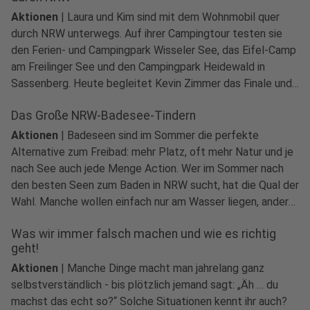
Aktionen
|
Laura und Kim sind mit dem Wohnmobil quer
durch NRW unterwegs. Auf ihrer Campingtour testen sie
den Ferien- und Campingpark Wisseler See, das Eifel-Camp
am Freilinger See und den Campingpark Heidewald in
Sassenberg. Heute begleitet Kevin Zimmer das Finale und
sendet von 10 bis 14 Uhr direkt vom Campingplatz.
Das Große NRW-Badesee-Tindern
Aktionen
|
Badeseen sind im Sommer die perfekte
Alternative zum Freibad: mehr Platz, oft mehr Natur und je
nach See auch jede Menge Action. Wer im Sommer nach
den besten Seen zum Baden in NRW sucht, hat die Qual der
Wahl. Manche wollen einfach nur am Wasser liegen, andere
suchen Action, Wassersport oder eine gute Erreichbarkeit.
Was wir immer falsch machen und wie es richtig
geht!
Aktionen
|
Manche Dinge macht man jahrelang ganz
selbstverständlich - bis plötzlich jemand sagt: „Äh … du
machst das echt so?“ Solche Situationen kennt ihr auch?