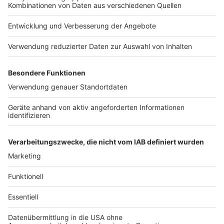
Die Antenne-Niederrhein "DORF-STORYS"
Aktionen
|
Wir sind uns sicher: Auch in den kleinsten
Dörfern verstecken sich tolle Geschichten. Und Ihr könnt
entscheiden, wo wir diese "DORF-STORYS" suchen sollen.
Über unsere neue Instagram-Seite könnt Ihr darüber
abstimmen, wo die Reise für unsere Reporter hingeht.
Rettungsgasse rettet Leben!
Aktionen
|
Und es ist ganz einfach: Bei einem Stau alle auf
der linken Spur nach links, alle anderen so weit wie möglich
nach rechts (die Standspur soll dabei frei bleiben).
Antennchen macht Urlaub
Aktionen
|
Unsere Radio-Ente "Antennchen" braucht Urlaub
und möchte den am liebsten mit Euch verbringen. Denn da
gibt es bestimmt viel zu sehen. Holt Euch ein "Antennchen"
bei uns ab, nehmt es mit in den Urlaub und schickt uns ein
Foto der Radio-Ente aus Eurem Urlaub. "Antennchen" steht