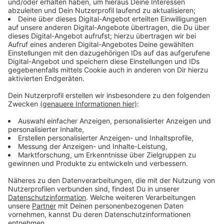
Politische Perspektiven aus dem NRW-
Landtag
Anzeige
Im weiteren Verlauf der Sendung hat José Narciandi
mit Landtagsabgeordneten von CDU und SPD
gesprochen.
Dabei standen aktuelle politische Herausforderungen,
die Erwartungen der Menschen in NRW sowie
unterschiedliche politische Perspektiven im
Mittelpunkt. Außerdem ging es darum, welche Themen
Bürgerinnen und Bürger aktuell besonders
beschäftigen.
Anzeige