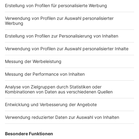
©
Radio NRW GmbH
Anzeige
Direkt aus dem NRW-Landtag
Anzeige
Die Sondersendung aus dem NRW-Landtag hat
gezeigt, wie wichtig der direkte Austausch zwischen
Politik und Bürgerinnen und Bürgern bleibt.
Mit Gesprächen, Interviews und vielen Stimmen aus
NRW konnten die NRW-Lokalradios einen Einblick
geben, welche Themen die Menschen aktuell wirklich
bewegen.
Anzeige