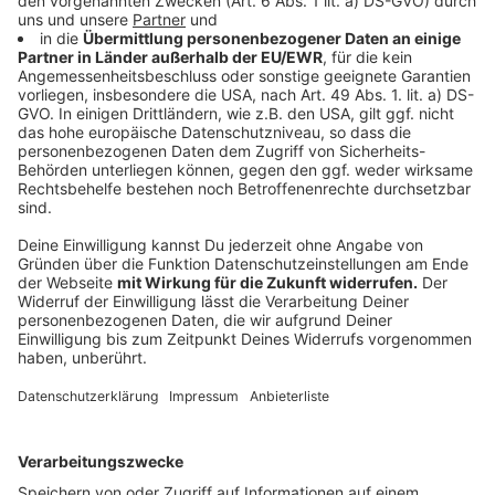
Die Lichtblicke-Auktionen haben in diesem Jahr
48.949,45 Euro für die Aktion Lichtblicke eingebracht
Anzeige
Die Aktion Lichtblicke hilft seit weit mehr als
25 Jahren
Anzeige
Die
Aktion Lichtblicke
ist eine gemeinsame
Spendeninitiative der 45 NRW-Lokalradios, der Caritas,
der Diakonie sowie zahlreicher Unterstützer vor Ort.
Sie unterstützt seit über 27 Jahren Kinder und
Familien in Nordrhein-Westfalen, die sich in
außergewöhnlichen Notlagen befinden. Jeder
gespendete Euro bleibt in NRW und kommt dort an,