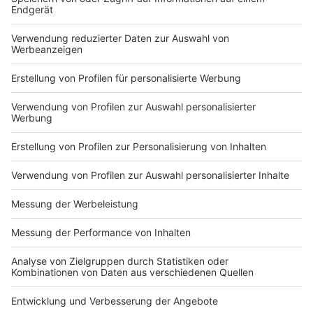
wo Hilfe dringend gebraucht wird.
Seit über 27 Jahren unterstützen wir zusammen mit
unserer Aktion Lichtblicke bedürftige Kinder und
Familien aus NRW. Wer hätte mit Start Ende der 90er
Jahre gedacht, dass unsere Aktion Lichtblicke so
erfolgreich sein würde? NRW-weit sind über 98
Millionen an Spendengeldern eingegangen. Damit
konnten wir über 305.000 Kindern und ihren Familien
wieder ein Lachen schenken.
Die Aktion Lichtblicke e.V.
kümmert sich besonders um
Menschen unter uns, die schwere Schicksalsschläge
hinnehmen müssen: Die Schwachen und
Benachteiligten in unserer Gesellschaft, die keine
Lobby für ihre Anliegen haben. Hier sind es vor allem
Kinder, die besonders unter den Notsituationen leiden,
in die ihre Familien geraten. Und gerade den Kleinsten