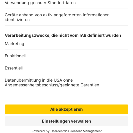
unbekannten Verkehrsteilnehmenden wurde dabei ein
grauer Ford Grand C-Max, welcher auf einem Parkplatz
abgestellt gewesen war, im Bereich des vorderen Reifen
Bedburg-Hau: Auto kracht in Wohnzimmer
auf der Beifahrerseite beschädigt.
Blaulicht
|
Ein Autofahrer ist mit seinem Wagen in
Bedburg-Hau durch einen Garten, über eine Terrasse und in
die Wohnzimmerscheibe eines Hauses gerast. Die
schwangere Bewohnerin war gerade in dem Zimmer und
wurde durch umherfliegende Scherben und Mauerteile
verletzt, so die Feuerwehr.
Mehr laden
Anzeige
Anzeige