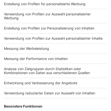
Polizei
|
Kevelaer (ots) - Am Mittwoch (29. Juli 2026) kam
es zwischen 15:00 Uhr und 16:00 Uhr an der Dondertstraße
in Kevelaer zu einer Verkehrsunfallflucht. Dabei wurde ein
abgestellter schwarzer Skoda Octavia im Heckbereich
beschädigt.Im Rahmen der Ermittlungen sucht die Polizei
Geldern den Zeugen und nimmt Hinweise unter 02831 1250
Emmerich - Durchsuchung eines Ladenlokals: Polizei
entgegen.
stellt
Polizei
|
Emmerich am Rhein (ots) - Am Donnerstag (30.
Juli 2026) führte die Kreispolizeibehörde Kleve, in
Zusammenarbeit mit weiteren Behörden, eine
Durchsuchung eines Ladenlokals an der Steinstraße in
Emmerich durch. Anlass für die Durchsuchung waren
Verstöße gegen das Waffengesetz, welche zuvor
Geldern - Pkw auf der Beifahrerseite beschädigt:
festgestellt worden waren.
Zeugen
Polizei
|
Geldern (ots) - Am Mittwoch (29. Juli 2026) kam
es zwischen 17:15 Uhr und 18:15 Uhr am Nordwall in
Geldern zu einer Verkehrsunfallflucht. Durch einen