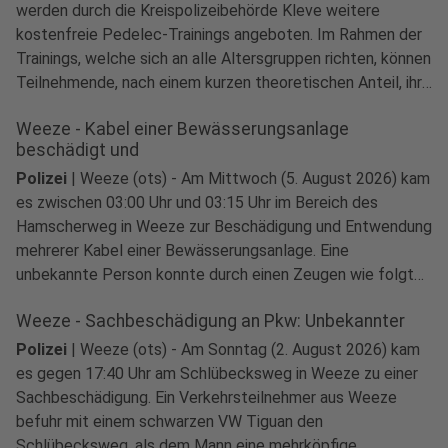
werden durch die Kreispolizeibehörde Kleve weitere
kostenfreie Pedelec-Trainings angeboten. Im Rahmen der
Trainings, welche sich an alle Altersgruppen richten, können
Teilnehmende, nach einem kurzen theoretischen Anteil, ihr
Pedelec besser kennenlernen.
Weeze - Kabel einer Bewässerungsanlage
beschädigt und
Polizei
|
Weeze (ots) - Am Mittwoch (5. August 2026) kam
es zwischen 03:00 Uhr und 03:15 Uhr im Bereich des
Hamscherweg in Weeze zur Beschädigung und Entwendung
mehrerer Kabel einer Bewässerungsanlage. Eine
unbekannte Person konnte durch einen Zeugen wie folgt
beschrieben werden: - männlich - ca. 185 cm groß - ca.
Weeze - Sachbeschädigung an Pkw: Unbekannter
Polizei
|
Weeze (ots) - Am Sonntag (2. August 2026) kam
es gegen 17:40 Uhr am Schlübecksweg in Weeze zu einer
Sachbeschädigung. Ein Verkehrsteilnehmer aus Weeze
befuhr mit einem schwarzen VW Tiguan den
Schlübecksweg, als dem Mann eine mehrköpfige