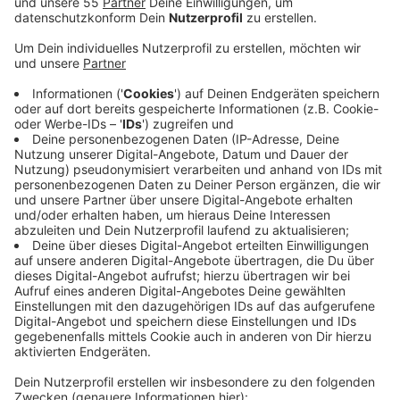
Welche Musik hörst du am liebsten (Songs, Bands,
Künstler):
Alles was das Radio oder der Streamingdienst gerade so
hergibt, ich bin da flexibel…
Dein Lebensmotto:
Live your life
Worüber kannst du lachen?
Über mich selbst und das oft und gerne
Dein schönstes Urlaubsziel:
Die schönen Seiten von Mallorca, fernab vom Ballermann
Wenn ich Sport mache, dann am liebsten…
Schwimmen