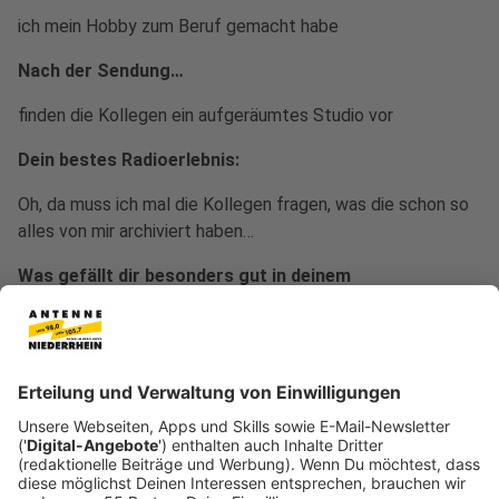
ich mein Hobby zum Beruf gemacht habe
Nach der Sendung…
finden die Kollegen ein aufgeräumtes Studio vor
Dein bestes Radioerlebnis:
Oh, da muss ich mal die Kollegen fragen, was die schon so
alles von mir archiviert haben…
Was gefällt dir besonders gut in deinem
Redaktionsteam?
Wir sind wie ein Schweizer Uhrwerk – ein Zahnrad greift ins
andere und am Ende steht ne geile Show
Wenn ich frei habe, mache ich am liebsten…
ausschlafen