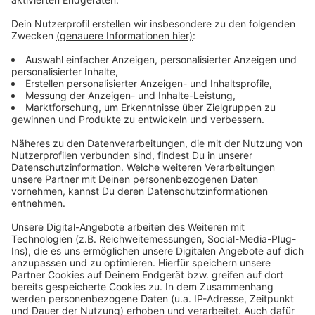
irgendwo in den Niederlanden.
Das nervt mich
... wenig - sollen sich andere doch aufregen.
Was ich außer Antenne Niederrhein unbedingt zum
Leben brauche
... Musik, Freunde und Mousse au Chocolat.
Das höre ich außer dem besten Mix
... bin ganz zufrieden mit dem Besten Mix ;-)
Anzeige