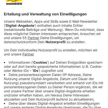
Veröffentlicht:
Mittwoch, 06.11.2019 19:08
Anzeige
Gemeinsam sind die vier in einer Welt unterwegs, die
nach einer Zombieapokalypse völlig verwahrlost ist.
Das kann jede Menge Spaß machen, wenn man zum
Beispiel das Weiße Haus für sich alleine hat, es kann
aber auch für Probleme sorgen.
Als Little Rock und Wichita gemeinsam durchbrennen,
müssen Columbus und Tallahassee auf einmal alleine
zurechtkommen. Doch Columbus hat nur noch Augen
für Madison (Zoey Deutch). Die zwar sehr hübsch ist,
aber auch durchaus auch sehr dümmlich. Erst als
Wichita zurückkehrt, muss sich die Truppe wieder
zusammenraufen. Little Rock ist mit dem Kiffer