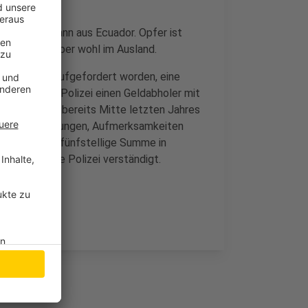
-jährigen Mann aus Ecuador. Opfer ist
ttäter sitzt aber wohl im Ausland.
ige erneut aufgefordert worden, eine
 konnte die Polizei einen Geldabholer mit
ttäter hatte bereits Mitte letzten Jahres
Geldversprechungen, Aufmerksamkeiten
kannte eine fünfstellige Summe in
araufhin die Polizei verständigt.