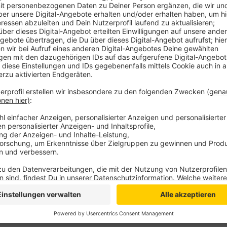
Bei dem Tatverdächtigen handelt es sich um einen 35
eine 59-jährige Frau aus Kalkar. Der eigentliche Haup
Von diesem unbekannten Drahtzieher war die 59-Jähr
Geldsumme in Xanten zu übergeben. Schon Ende April
einer fingierten Geldübernahme überführen. Der Haup
Kontakt zu der Frau aus Kalkar aufgenommen. Mit 
und Liebesbekundungen erschwindelte sich der Unbe
mehreren Teilbeträgen. Angehörige des Opfers hatte d
Anzeige