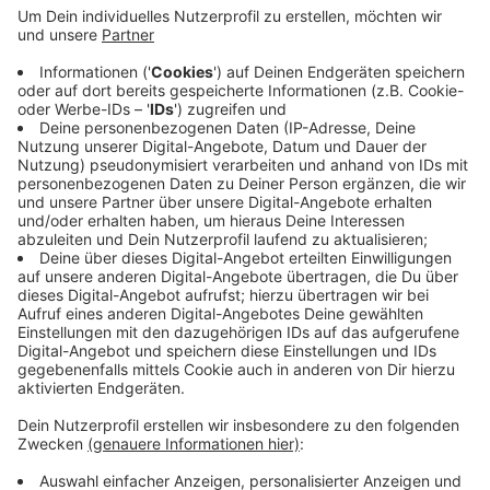
Anzeige
Der Mann wurde in der Schill-Kaserne in Wesel
festgenommen. Er soll zwei drei- und fünfjährige
Geschwister missbraucht haben. Mit der Mutter der
Kinder war er verheiratet. Außerdem wird er
verdächtigt, an der Herstellung und Verbreitung von
Kinderpornographie beteiligt zu sein. Der Mann sitzt
jetzt in Untersuchungshaft.
Anzeige
Anzeige