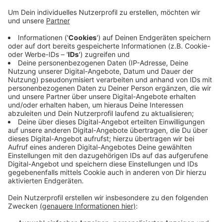
Anzeige
Ziel ist eine möglichst natürliche Geburt in sicherer
Krankenhausumgebung, heißt es. Der neue Bereich
wird demnach eigenverantwortlich von einem
erfahrenen Hebammenteam betreut. Im Mittelpunkt
stehen eine interventionsarme Geburt, eine
kontinuierliche 1-zu-1-Begleitung und die Förderung
natürlicher Geburtsverläufe. Gleichzeitig bleibe das
ärztliche Team des Kreißsaals jederzeit erreichbar,
falls medizinische Unterstützung nötig wird.
Anzeige