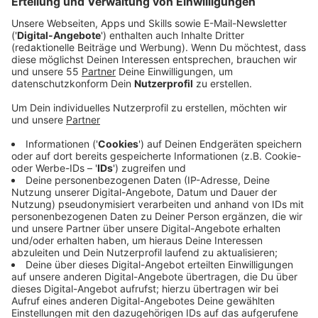
besonderes Verhältnis. Allein ihn hat Stalder
achtmal getroffen und er erinnert sich noch gut an
die Wahl von Papst Franziskus. Und das hängt
wiederum mit Stalders starker Bindung zu
Argentinien zusammen, denn schließlich kam
Papst Franziskus aus Argentinien. Und Werner
Stalder selbst unterstützt seit Jahrzehnten mit
seiner Aktion Anatuya die ärmste Diözese
Argentiniens.
Veröffentlicht:
Donnerstag, 24.04.2025 10:49
Anzeige
40 Papstbegegnungen in Rom in den letzten 60
Jahren. Vier Päpste hat er persönlich kennengelernt
und die meisten von ihnen mehrfach getroffen. Damit
bricht der 86-jährige Niederrheiner Werner Stalder