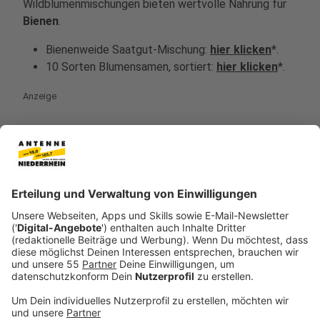
Wildblumenmischungen bieten wertvolle Nahrung für
Bienen
.
Bienenweide Saatgut-Mischung:
hier klicken
*.
10 Sorten Blumensamen, sortiert:
hier klicken
*.
Anzeige
2. Wilde Ecken im Garten zulassen
Anzeige
Nicht jeder Bereich im Garten muss perfekt gepflegt
sein. Gerade
Wildbienen
und andere Insekten
profitieren von kleinen „wilden Ecken“, in denen Gräser
wachsen dürfen, verblühte Pflanzen stehen bleiben
oder sich Totholz und Laub sammeln. Dort finden viele
Arten wichtige Rückzugsorte, Nahrung und Nistplätze.