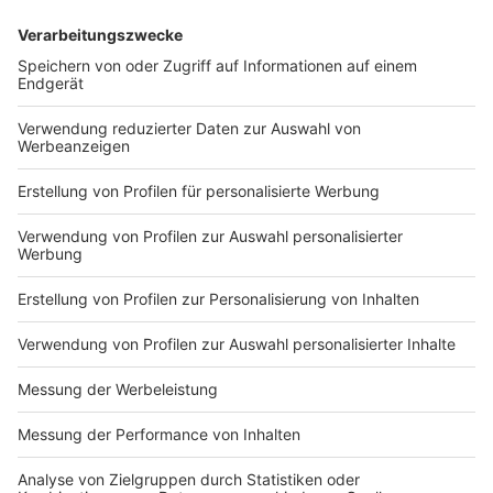
klicken
*
"Echter deutscher Rapshonig" (2x500g):
hier
klicken
*.
Anzeige
Weltbienentag und Nachhaltigkeit
Anzeige
Bienen
stehen symbolisch für ein funktionierendes
Ökosystem – und dafür, wie eng Natur, Landwirtschaft
und unser Alltag miteinander verbunden sind. Ihr
Schutz ist deshalb nicht nur eine Aufgabe für Imker
oder Umweltorganisationen, sondern ein gemeinsames
Thema, das jeden betrifft.
Der
Weltbienentag
erinnert damit nicht nur an die