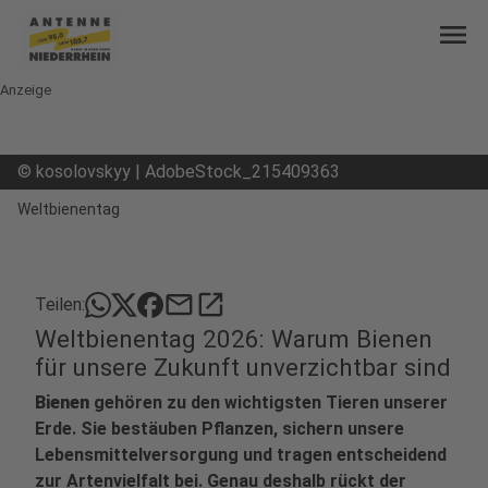
menu
Anzeige
©
kosolovskyy | AdobeStock_215409363
Weltbienentag
mail
open_in_new
Teilen:
Weltbienentag 2026: Warum Bienen
für unsere Zukunft unverzichtbar sind
Bienen
gehören zu den wichtigsten Tieren unserer
Erde. Sie bestäuben Pflanzen, sichern unsere
Lebensmittelversorgung und tragen entscheidend
zur Artenvielfalt bei. Genau deshalb rückt der