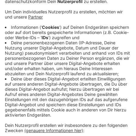
Anzeige
Rettungskräfte fanden den zuvor vermisst
gemeldeten Mann nach einer groß angelegten Suche
tot im Wasser. Polizei und Feuerwehr hatten zuvor mit
Booten, Jetskis, Drohnen, einer Unterwasserdrohne
und Tauchern nach dem Vermissten gesucht. Auch ein
Rettungshubschrauber war im Einsatz. Nach bisherigen
Erkenntnissen geht die Polizei von einem tragischen
Unglück aus. Augenzeugen zufolge war der junge Mann
gemeinsam mit einem Freund schwimmen, als er
plötzlich unterging. Der Begleiter wurde demnach
unverletzt von einem Stand-up-Paddleboard
aufgenommen.
Anzeige