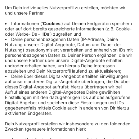
Mitteilung des Flughafens.
Veröffentlicht:
Dienstag, 01.04.2025 07:53
Anzeige
Insgesamt werden dann 46 Destinationen aus Weeze
erreicht. Die meisten Strecken werden von Ryanair
bedient. Ergänzt wird das Angebot durch Sky Express
und Freebird Airlines. In diesem Sommer erwartet der
Airport rund 1,6 Millionen Passagiere. Das sind neun
Prozent mehr als im Vorjahr.
Anzeige