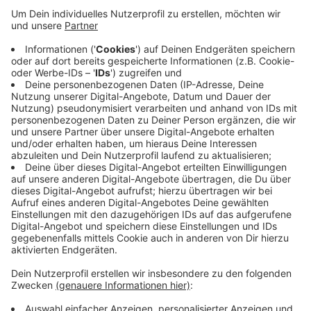
Anzeige
Neben Bedingfield treten auch Alle Farben, Topic,
Clueso, Sido und Nina Chuba auf. Das Festival erwartet
am 15. und 16. August rund 65.000 Besucher und
bietet ein musikalisches Spektrum von Pop über Rap
und Indie bis hin zu Electro. Neu in diesem Jahr ist ein
elektronisches Bezahlsystem sowie verschiedene
Camping-Optionen für Festivalbesucher.
Anzeige