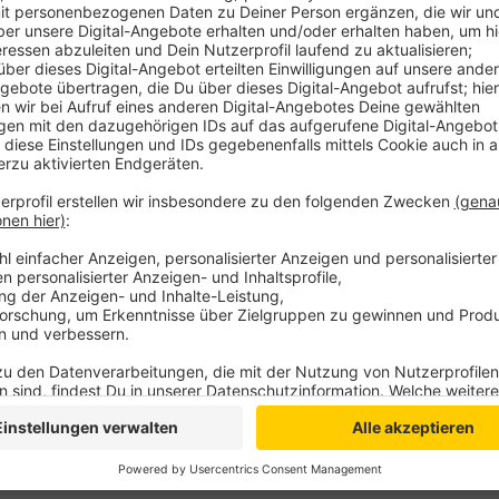
Der E-Bus befördert Passagiere zwischen Terminal un
Nach der Inbetriebnahme der Photovoltaikanlage sei d
weniger CO2 am Flughafen, so der Airport. Der dafü
erneuerbaren Quellen vor Ort. Der Flughafen will sei
Elektrobetrieb umstellen.
Anzeige