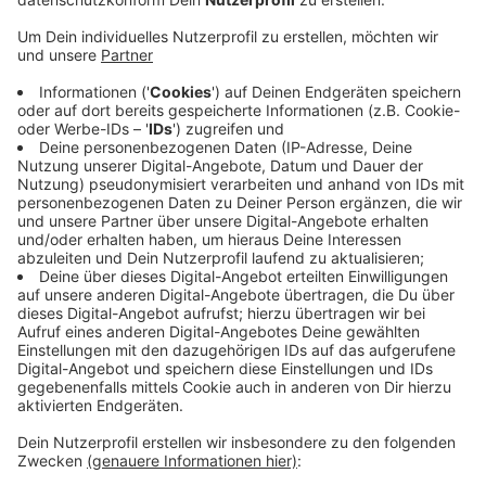
Anzeige
Das ist ein Plus von 18 % gegenüber dem
Vorjahreszeitraum (864.213 Passagiere in 2024).
Demnach waren die Monate Mai und Juni
ausgesprochen stark. Mit jeweils über 229.000
Fluggästen habe der Flughafen neue Monatsrekorde
erreicht, so die Geschäftsführung. Mit dem
erfolgreichen ersten Halbjahr und einem stabilen
Sommerflugplan blickt der Airport optimistisch auf
den weiteren Jahresverlauf. Das Gesamtjahr 2025
steuere auf ein neues Spitzenergebnis zu, heißt es.
Anzeige