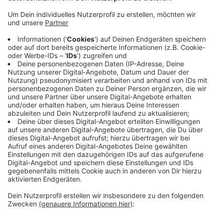
Anzeige
Bestärkt wird diese Einschätzung jetzt durch eine
aktuelle Untersuchung des Steuerzahlerbundes. Dabei
hat der Bund der Steuerzahler 21 Regionalflughäfen in
Deutschland genauer unter die Lupe genommen. Das
Ergebnis: Nur zwei Standorte schreiben schwarze
Zahlen. Dabei handelt es sich um den Airport Weeze
sowie den Allgäu Airport im bayerischen Memmingen.
Diese Flughäfen werden sogar als tendenziell
gewinnträchtig eingestuft.
Anzeige