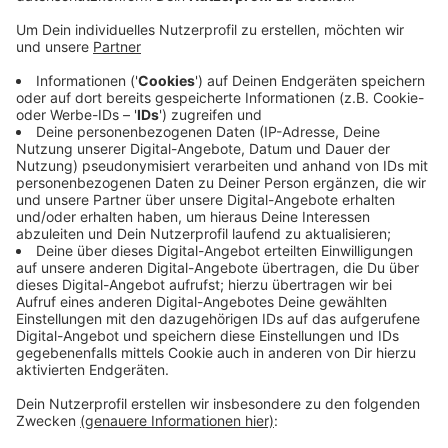
Veröffentlicht:
Montag, 14.06.2021 16:39
Anzeige
Die 9-sitzige Maschine soll ab Mitte August an den
Start gehen und auch weit entferntere Flugziele in
Europa und Nordafrika nonstop erreichen. Exxaero ist
bereits von Beginn an am Weezer Airport vertreten
und hatte bislang zwei kleiner Privatjets im Einsatz.
Hintergrund: Die Nachfrage nach Privatjets ist
während der Pandemie gestiegen, weil der
Linienflugverkehr nur eingeschränkt möglich war.
Anzeige