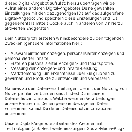
gehört nicht zum Rundfunkbeitragsservice,
sondern liegt bei einer spanischen Bank mit
deutscher Niederlassung. Zusätzlich locken die
Absender mit einem angeblichen Rabatt, wenn man
gleich für ein halbes oder ganzes Jahr überweist.
Einen solchen Rabatt gibt es beim echten
Rundfunkbeitrag aber gar nicht - das ist ein klares
Warnsignal.
Wichtiger Rat: Nicht überweisen und keine Daten
herausgeben! Am besten die Mail löschen oder als
Phishing markieren. Wer prüfen will, ob bei den
eigenen Beiträgen wirklich etwas offen ist, sollte
nicht über die Mail gehen, sondern direkt die
offizielle Seite aufrufen - "rundfunkbeitrag.de".
Und wenn man schon reagiert oder sogar
überwiesen hat, sollte man sofort die Bank
kontaktieren und sich zusätzlich bei der