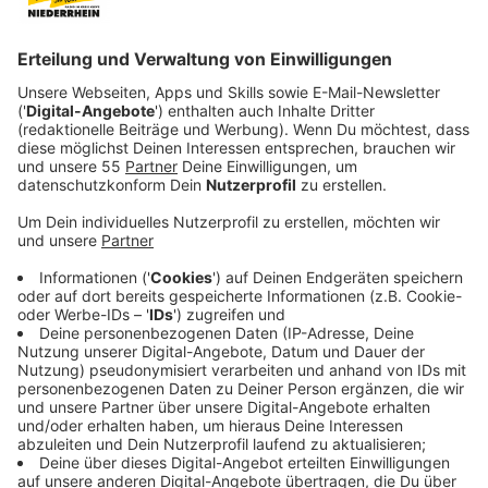
Überweisung drängen sollen. Davor warnt aktuell
die Verbraucherzentrale NRW.
Zunächst einmal wird in diesen Nachrichten das
Logo des Beitragsservice von ARD, ZDF und
Deutschlandradio verwendet. Die Betrüger
behaupten darin, feste Zahlungstermine seien
geändert worden. Außerdem wird ein konkreter
„Quartalsbeitrag“ genannt und eine
Beitragsnummer angegeben. Typisch ist aber
auch: Die Anrede bleibt allgemein, also ohne
Namen - „Sehr geehrte Damen und Herren“. Und es
wird ein extrem kurzer Zahlungs-Zeitraum
gesetzt.
Entscheidend ist das angegebene Bankkonto: Es