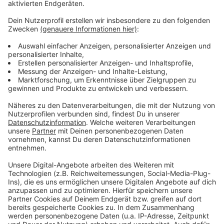
Es gibt diese Dinge im Leben, die können uns zur
Weißglut treiben. Bahnstreiks. Plötzlicher Schneefall.
Eiskratzen am frühen Morgen. Leute, die nicht
Autofahren können. Menschen, die seltsame Wörter
benutzen. Wo andere sich vor Verzweiflung das
Gesicht bis zum Bauchnabel ziehen oder ihren Kopf
gegen die Wand hauen wollen, geht in eben diesem
Kopf von Laura Potting ein Karussell los. Irgendwo
zwischen wirren Gedanken und scharfer
Alltagsbeobachtung. Ein bisschen ausgeflippt,
meistens bunt und nie ganz ernst gemeint.
Anzeige