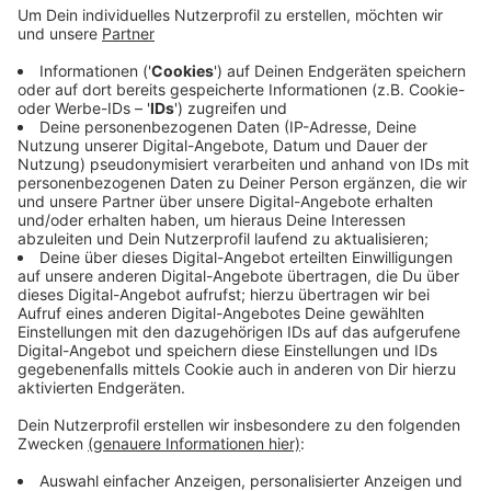
Anzeige
Grund ist die anhaltende Trockenheit. Das Verbot soll
das Austrocknen der Gewässer verhindern und
bestand bereits seit Anfang Juli im Norden und in der
Mitte der Provinz. Die Wasserbehörde Waterschap
Limburg erwartet zwar für die kommenden Tage
Regen, aber nicht ausreichen werde, um die
Trockenheit durchgreifend zu beenden.
Anzeige
Anzeige