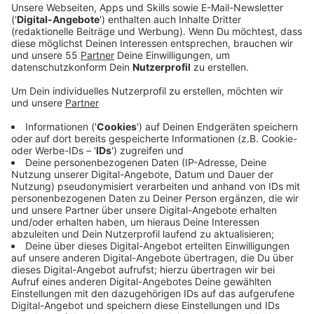
Familien springt unter anderem ein einmaliger
Kinderbonus von 300 Euro heraus.
Veröffentlicht:
Donnerstag, 04.06.2020 07:29
Anzeige
Familien bekommen Geld vom Staat. Die Spitzen von
Union und SPD einigten sich auf einen Kinderbonus von
einmalig 300 Euro pro Kind, der mit dem Kindergeld
ausgezahlt werden soll. Wir wollen von euch wissen,
was ihr von dieser Entscheidung haltet. Macht sie für
euch Sinn oder nicht? Stimmt in unserem Voting ab.
Anzeige
Macht der Kinderbonus von 300 Euro