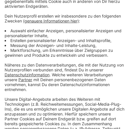
pro Kind Sinn?
Das Konjunkturpaket der Großen Koalition steht. Es
sieht viele Maßnahmen vor mit einem
Gesamtvolumen von 130 Milliarden Euro. So will der
Staat die Konjunktur ins Rollen bringen. Vorgesehen
ist dabei ein einmaliger 300-Euro-Kinderbonus für
jedes Kind. Wir wollen wissen: Macht dieser Bonus
Sinn?
Ja. Der Kinderbonus macht Sinn.
70%
Nein. Dieser Kinderbonus ist Unsinn.
30%
Die Abstimmung ist bereits abgeschlossen.
Es
wurden insgesamt
2725 Stimmen
abgegeben.
Anzeige