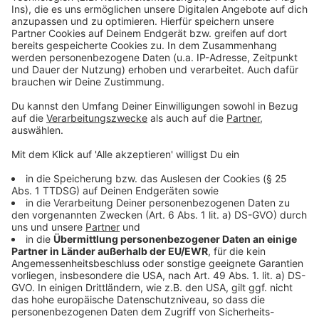
Wir benötigen Ihre
Zustimmung, um den YouTube
Video-Service zu laden!
Wir verwenden einen Service eines
Drittanbieters, um Videoinhalte
einzubetten. Dieser Service kann
Daten zu Ihren Aktivitäten
sammeln. Bitte lesen Sie die
Details durch und stimmen Sie der
Nutzung des Service zu, um dieses
Video anzusehen.
Mehr Informationen
twenty one pilots - Level of Concern (Official Video)
Akzeptieren
Anzeige
powered by
Usercentrics Consent
Management Platform