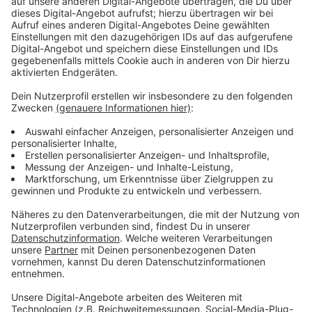
Tyler Joseph und Josh Dun werden einen Teil der
Erlöse aus "Level of Concern" an Crew Nation spenden,
ein weltweiter Hilfsfonds für Livemusik-Crews, die von
der Coronavirus-Pandemie betroffenen Tour- und
Venue-Crews finanziell unter die Arme greift.
Die Band beschäftigt sich auch ohne Corona gerne mit
den "wichtigen Dingen" des Lebens. Sie machen sich
nicht viel aus Reichtum oder einem Superstar-Status.
Sie fühlen sich immer noch als ganz normale
Menschen und das "coolste" am "Berühmtsein" ist
einfach die Tatsache das Ihre Eltern ab und zu im
Fernsehen sehen können, was Ihre Kids tun.
Anzeige