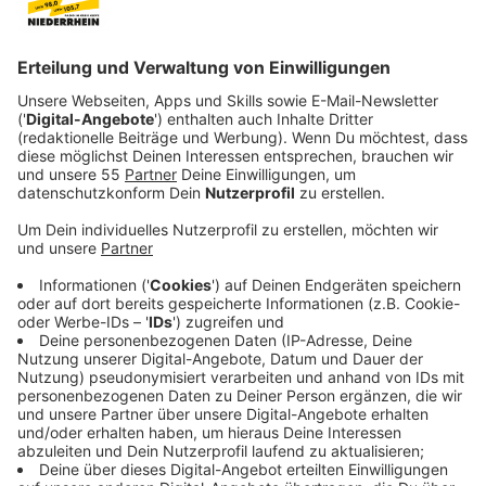
Anzeige
twenty one pilots-Frontman Tyler Joseph schrieb vor
kurzem bei Twitter, dass er in der Selbstisolation an
neuer Musik arbeitet: "Always writing, but this one
feels like it should just come out now", so Joseph. "I
think it’s simple but hopeful". Dazu packt die Band
noch ein Video, wie man es eben zu Zeiten von Corona
dreht. Alleine im Studio mit Familie. Regie führte Real
Bear Media, langjähriger Kreativpartner der Band und
für einen Großteil ihrer bisherigen Videos
verantwortlich.
Anzeige
Teile der Einnahmen werden gespendet
Anzeige