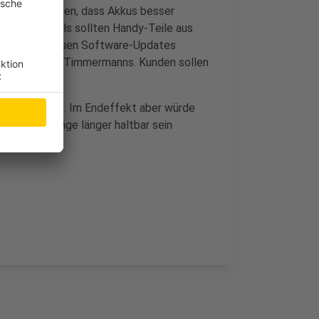
o gebaut werden, dass Akkus besser
nnen. Ebenfalls sollten Handy-Teile aus
können mit neuen Software-Updates
chwächen", so Timmermanns. Kunden sollen
sehr viel Geld. Im Endeffekt aber würde
 wird und Dinge länger haltbar sein