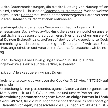
Für alle Gasgriller unter euch: Die Propangasfl
Gas wird nicht aus Erdgas aus Russland gewonnen
Deutschland produziert. Der Rest kommt aus No
Anzeige
Gas-Sparen: Das kann die Industrie beitrag
Anzeige
Nur knapp 30 Prozent vom Erdgas, das wir verbrauche
größte Teil geht in die Industrie. Auch sie ist an der
Kommission mit ihrem Kommisions-Vizepräsident Fr
Problemstelle - Kleidung: "Jede Sekunde landet ein
in Verbrennungsanlagen." Die EU will diese Energiev
bestimmten Anteil an recycelten Textilfasern, die 
In Sachen Elektro ist auch viel Luft nach oben - vor