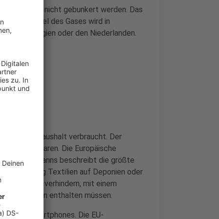
aschen müssen nicht gebunkert werden. Das
, zwei Drittel des Gases wird in
rwegen, Belgien oder den Niederlanden.
en
n, wird im Haushalt verbraucht. Der
 Reihe, einzusparen. Die Europäische
ans Timmermanns beschreibt die größte
e LKW-Ladung Textilien auf Deponien oder
erschwendung verhindern, mit einem
neue Klamotten enthalten müssen.
 allem bei Smartphones. Die EU-