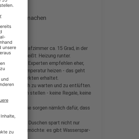
ier Wänden machen
wenn im Schlafzimmer ca. 15 Grad, in der
rrschen - heißt: Heizung runter.
ter Tipp sein. Experten empfehlen eher,
 niedriger Temperatur heizen - das geht
hr in Baumärkten erhaltet.
 sie jährlich zu warten und zu entlüften.
e Heizungen stellen - keine Regale, keine
untermachen. Die sorgen nämlich dafür, dass
enken. Denn Duschen spart nicht nur
icher gehen möchte: es gibt Wasserspar-