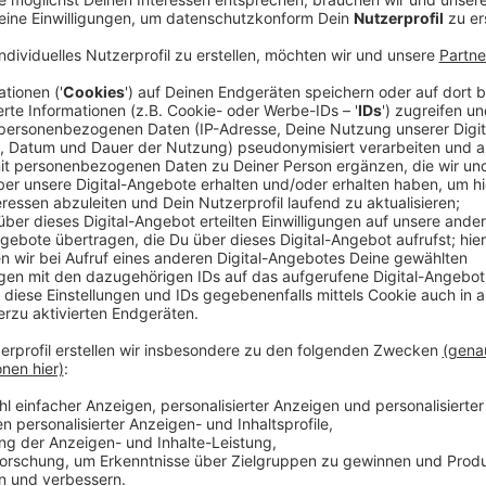
Gas-Sparen: Das kann ich in den eigenen v
Anzeige
Experten sagen, dass es vollkommen ausreicht, 
Küche 16 Grad oder im Wohnzimmer 20 Grad vorhe
Heizungen ganz ausstellen soll übrigens kein gu
die Heizung runterzudrehen. Lieber konstant auf
am besten mit einem Heizungs-Thermostat, den i
Beim Thema Heizung sollte auch beachtet werden,
Außerdem sollte man so wenig wie möglich vor di
Sofas oder Schreibtische.
Wer Rollläden hat, sollte sie nachts definitiv r
Wärme nicht verloren geht.
Wer gerne badet anstatt zu duschen, sollte umd
Wasser, sondern auch Wärme. Wer auf Nummer s
Duschköpfe für ca. 20 Euro.