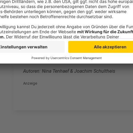
Kommission stellt sich vor, dass Geräte ab sofort s
austauschbar sind oder cleverer repariert werden kö
recyceltem Material stammen. "Alte Smartphones 
ausgestattet werden, ohne dabei die Leistung zu s
dadurch nicht zum Neukauf animiert werden.
Größter Kritikpunkt an den Plänen der EU: Es kostet 
man langfristig sparen, da weniger Energie verbraucht
würden.
Autoren: Nina Tenhaef & Joachim Schultheis
Anzeige