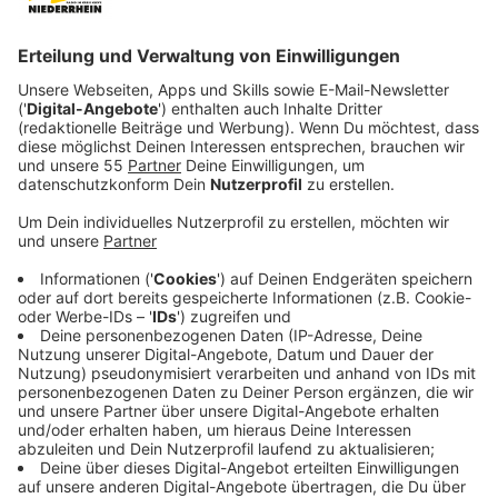
Anzeige
Doch dann tritt er auf Empfehlung Russels einen Job
als Bodyguard bei Gewerkschaftsführer Jimmy Hoffa
(Al Pacino) an. Hoffa arbeitet mit den Cosa Nostra
zusammen. Zwischen den beiden Männern entwickelt
sich erst Respekt, dann eine enge Freundschaft. Frank
steigt durch diese Freundschaft und seine Taten, die
ihm viel Respekt verschaffen, immer weiter bei der
Mafia auf. Doch dann bekommt er den Auftrag, Hoffa
zu ermorden...
Anzeige
Wir benötigen Ihre