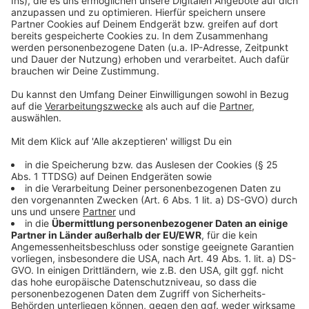
©
Copyright Netflix
Frank bekommt von Mafiaboss Russell einen neuen
Job angeboten. Soll er ihn annehmen?
Anzeige
©
Copyright Netflix
Frank wird Jimmy Hoffas Bodyguard und ihm Laufe der
Zeit ein enger Vertrauter des mafiösen
Gewerkschaftsführers.
Anzeige