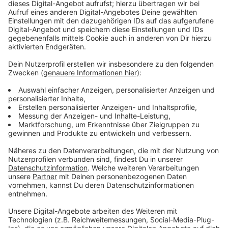
Zustimmung, um den YouTube
Video-Service zu laden!
Wir verwenden einen Service eines
Drittanbieters, um Videoinhalte
einzubetten. Dieser Service kann
Daten zu Ihren Aktivitäten
sammeln. Bitte lesen Sie die
Details durch und stimmen Sie der
Nutzung des Service zu, um dieses
Video anzusehen.
Mehr Informationen
Frank Sheeran ist in Mafiakreisen gefürchtet. Doch
dann soll er ausgerechnet den Mann ermorden, der ihm
Akzeptieren
am meisten bedeutet.
powered by
Usercentrics Consent
Anzeige
Management Platform