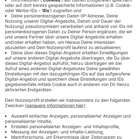
Anzeige
Kostspielige Werbespots beim Super Bowl
55
Anzeige
Wie in jedem Jahr produzieren große Firmen
aufwendige Werbespots, die in der Halbzeit und in
Spielunterbrechungen ausgestrahlt werden. So zum
Beispiel Nike, Pepsi, Budweiser oder diverse Fast-
Food-Firmen. Rund 30 Sekunden Werbung während
des Super Bowls kostet eine Firma Erhebungen
zufolge
5 Millionen Dollar.
Der übertragene
Fernsehsender in den USA - CBS - hatte im Vorfeld
schon angekündigt, dass alle Werbeplätze schnell
verkauft wurden, da noch mehr Menschen als sonst