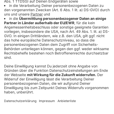
Anzeige
Nicht nur in den USA sondern auch in Deutschland wird
zum Super Bowl 55 hin meistens auf Fast Food
gesetzt. Egal ob Chicken Wings, Burger, Hot Dogs,
Pizza oder Spare Ribs: Hauptsache es schmeckt.
Deshalb bieten auch viele Lieferdienste bei uns in der
Region einen Extra-Service in der Nacht an, falls um 2
Uhr der Hunger doch zu groß sein sollte.
Anzeige
Keine Super-Bowl-Parties
Anzeige