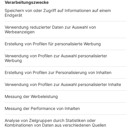
Normalerweise wird der Super Bowl - nicht nur bei uns
- genutzt, um ihn im Rudel zu gucken. Egal ob zuhause
bei einem Bekannten oder hier und da in Kneipen
beziehungsweise Bars. Das geht in Zeiten der
Coronapandemie selbstverständlich nicht. Die
derzeitigen Coronaregeln gilt es zu beachten.
Anzeige
Auf welche Regeln muss ich beim American
Football achten?
Anzeige
Wer nur ganz selten American Football schaut, wird
nicht jede Regel oder Entscheidung verstehen können.
Deshalb haben wir hier für Euch ein Anfänger-
Regelwerk zusammengestellt.