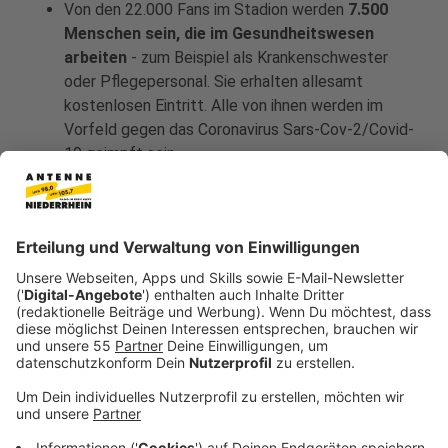
Von den 22.000 Fans im Stadion werden
7.500
Menschen sein, die im Gesundheitswesen
arbeiten
- zum Beispiel als Krankenschwester
oder Pflegepersonal. Sie erhalten allesamt
kostenlosen Eintritt. Alle von ihnen werden im
Vorfeld gegen das Coronavirus Sars-Cov-2/Covid-
19 geimpft sein.
An der Seitenlinie, wo die Ersatzspieler, Coaches
und offizielles Personal stehen, gilt in den meisten
Fällen eine
Maskenpflicht
. Auch die
Schiedsrichter sollen Masken tragen - ebenso wie
die Zuschauer.
In den vergangenen Jahren stand
Tom Brady
häufig im Super Bowl. Allerdings für die New
England Patriots, nun ist er als Quarterback der
Tampa Bay Buccaneers wieder dabei und könnte
als zweiter Quarterback der Geschichte den
Super Bowl mit mehr als einem Team gewinnen.