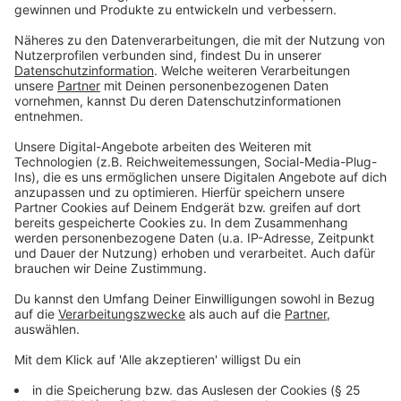
wohl vor den Fernsehgeräten zuschauen werden.
Anzeige
Wo kann in den Super Bowl 55 verfolgen?
Anzeige
Im deutschen Fernsehen überträgt der Sender
ProSieben
ab 22.40 Uhr den Super Bowl. Der Sport-
Streamingdienst
DAZN
ist ebenfalls live dabei und
geht ab 23.45 Uhr auf Sendung. Hier könnt ihr zwischen
deutschem und englischsprachigen Kommentar
wählen.
Anzeige
Fast-Food-Festival zum Super Bowl 55