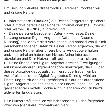
Ein LKW-Fahrer hatte ein Stauende übersehen und war
dabei in einen weiteren LKW gerast, der wiederum auf
ein LKW-Gespann geschoben wurden. Ein vierter LKW
wurde von umherfliegenden Trümmerteilen getroffen.
Bei dem Unfall wurden zwei LKW-Fahrer leicht
verletzt. Allerdings trat Gefahrgut aus, das zunächst
durch ein Spezialunternehmen geborgen werden
mußte. Die umfangreichen Bergungs- und
Reinigungsarbeiten waren erst gegen 14 Uhr
abgeschlossen. Der Verkehr staute sich
zwischenzeitlich auf einer Länge von bis zu 5
Kilometern.
Anzeige