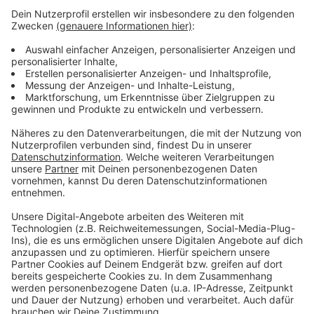
Er wird beschrieben als ca. 175cm groß und etwa 25
Jahre alt. Er hatte dunkle, kurze Haare und eine
schlanke Figur. Der Abholer sprach Deutsch und trug
einen schwarzen Mund-Nasenschutz sowie ein
ausgewaschenes, rötliches T-Shirt. Zeugen, die
Angaben zu dieser Person machen können, wenden
sich bitte an die Kripo Geldern unter 02831 1250.
Anzeige
Anzeige