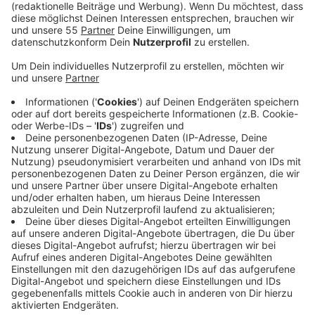
Donnerstag (10.6.).
Veröffentlicht:
Dienstag, 15.06.2021 05:45
Anzeige
Dort erhielt eine 82-Jährige einen Anruf eines
angeblichen Sparkassen-Mitarbeiters. Man habe ihr
Konto gesperrt, da Unberechtigte offenbar versucht
hätten, eine größere Summe Geld abzubuchen. Zudem
käme nun ein Mitarbeiter zu ihr nach Hause, um ihre
Wertgegenstände vor weiteren Betrügereien zu
sichern. Tatsächlich klingelte es später bei der
Seniorin. Sie händigte dem Mann an der Haustür
Schmuck und Bargeld in dreistelliger Höhe aus,
verpackt in einem Jutebeutel. Der Mann sei daraufhin
in Richtung Lerchenweg davongegangen.