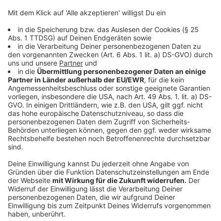
Also kurz gesagt: der Mensch. Genau, kann man das
nicht sagen. Neuste Erkenntnisse zeigen, dass Bier
älter als 9000 Jahre ist. Darauf deuten Funde aus
China hin. Dort wurden Tongefäße gefunden, die mit
Spuren eines gegorenen Getränkes aus Reis, Honig und
Früchten gefüllt waren. Auch gibt es Funde aus dem
heutigen Westjordanland und Palästina, die für einen
Anbau und die Verarbeitung von Gerste vor rund 10.000
Jahren sprechen.
Einige Archäologen nehmen sogar an,
dass Bier maßgeblich zur Sesshaftwerdung des
Menschen beigetragen habe. Schließlich kann man als
Jäger und Sammler auch schlecht Bier brauen.
Anzeige
Cannabis und Bier
Anzeige