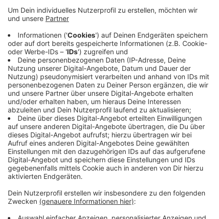
Anzeige
Biermarken - jahrelang jeden Tag ein anderes
deutsches Bier
Anzeige
Laut dem
Deutschen Brauer-Bund
gibt es in
Deutschland über 7500 Biermarken. So viele wir
nirgendwo sonst. Damit könnte man also locker in den
nächsten 20 Jahren jeden Tag ein anderes deutsches
Bier trinken. Ob das gesund ist, darüber kann man
sicher streiten. Allerdings zählt der Verband auch
alkoholfreie Biere dazu. Vielleicht sollte man dann
davon immer mal wieder eines zwischenschieben.
Anzeige