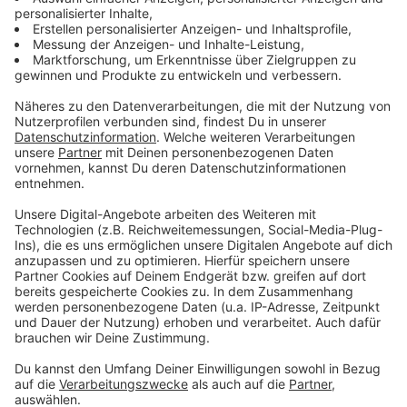
Biersommelier-Weltmeisterschaften
Anzeige
Seit 2009 gibt es eine
Weltmeisterschaft der
Sommeliers für Bier
. Die wird etwa alle zwei Jahre
ausgetragen. Aktueller Titelträger ist der Schweizer
Giuliano. Genoni. Nächster Termin ist 2025. Aktuell
konnten bereits viermal Deutsche den Pokal mit nach
Hause nehmen. Mehr als jede andere Nation.
Anzeige
Wer hat Bier erfunden?
Anzeige