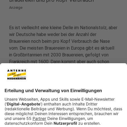
Anzeige
Es ist vielleicht eine kleine Delle im Nationalstolz, aber
wir Deutsche habe weder bei der Anzahl der
Brauereien noch beim pro Kopf Verbrauch die Nase
vorn. Die meisten Brauereien in Europa gibt es aktuell
in Großbritannien mit 2030 Brauereien, gefolgt von
Frankreich mit 1600. Dann kommt aber auch schon
Deutschland. Hier gibt es 1542 Brauereien.
Das meiste Bier pro Kopf wird in Europa in Tschechien
mit rund 129 Litern pro Kopf getrunken, gefolgt von
Österreich mit 101 Litern. Auf dem dritten Platz Polen
mit 92 Litern Pro-Kopf-Bierkonsum ein. Auf Platz vier
kommt dann aber schon Deutschland mit im Schnitt
89 Litern pro Kopf. Allerdings: Der Bierkonsum ist in
Deutschland seit Jahren rückläufig.