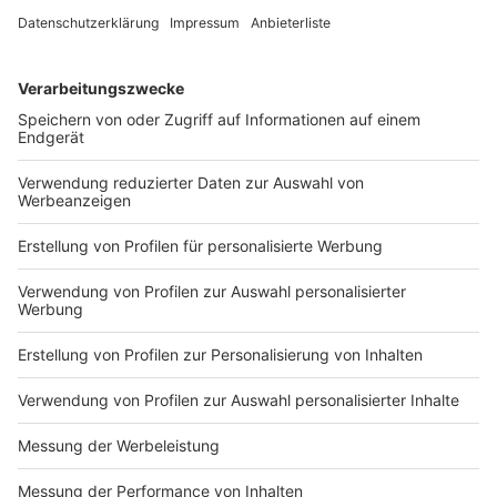
Echter Hopfen, den man für das Bierbrauen nimmt und
Cannabispflanzen sind miteinander verwandt. Beide
gehören botanisch zur Familie der Hanfgewächse. Die
Erkenntnis ist relativ neu. Erst vor rund 20 Jahren
konnten Forscher
aus Großbritannien und den USA
durch Analyse der Gene der Pflanzen nachweisen, dass
Hopfen und Cannabis und mehr als hundert andere
Arten zur selben Familie gehören. Deswegen könnte
man sagen, dass das Hanf-Bier, mit dem einige Brauer
aktuell experimentieren gar nicht so verrückt ist.
Anzeige
Bier geht in Bärten verloren
Anzeige