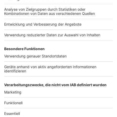
Bärte sind richtige Bierschlucker. Ein britischer
Forscher hat im Auftrag der
Guiness-
Brauerei
herausgefunden, dass ungefähr 0,56 Milliliter
in einem durchschnittlichen Schnurrbart hängen
bleiben. Hört sich erstmal nicht viel an, summiert sich
aber ordentlich auf. Allein in Großbritannien bleiben so
jährlich schätzungsweise 93.000 Liter Bier in den
Bärten hängen. Damit könnte man schon eine
ordentliche Party schmeißen.
Autor: David Müller
Anzeige