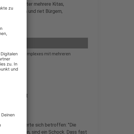
ungen, darunter mehrere Kitas,
rückständen und riet Bürgern,
n.
des Gebäudekomplexes mit mehreren
Gemeinschaft
r (CDU) äußerte sich betroffen: "Die
rath erreichen, sind ein Schock. Dass fast