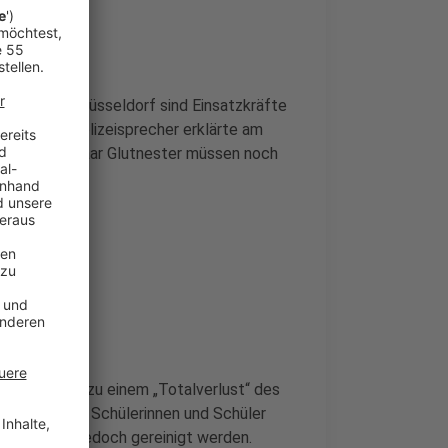
krath bei Düsseldorf sind Einsatzkräfte
mpfen. Ein Polizeisprecher erklärte am
nt noch. Ein paar Glutnester müssen noch
rrt.
rach, führte zu einem „Totalverlust“ des
n rund 1.200 Schülerinnen und Schüler
digt, muss jedoch gereinigt werden.