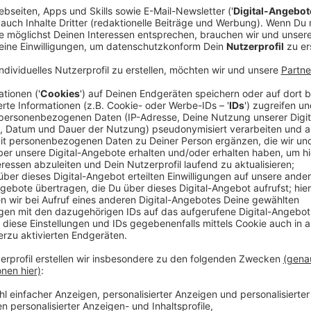
Anzeige
Nach dem verheerenden Brand im Schulzentrum von Er
weiterhin vor Ort, um die letzten Glutnester zu bekä
Morgen: "Es ist nicht mehr dramatisch, aber es bren
bekämpft werden." Straßen sind teilweise noch gespe
Anzeige
Auswirkungen und Vorsichtsmaßnahmen
Anzeige
Der Brand, der am Dienstagnachmittag (13. Mai) ausb
betroffenen Gymnasiums und der Realschule, in dene
lernen. Eine benachbarte Hauptschule blieb unbeschä