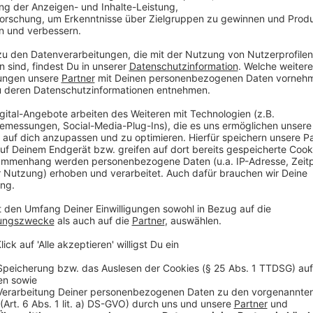
Vorsorglich wurden sechs Kinder- und Jugendeinricht
geschlossen. Die Stadt warnte vor möglichen Asbest
Rußrückstände mit Einweghandschuhen abzuwasche
Anzeige
©
picture alliance/dpa | David Young
Flammen schlagen bei dem Großbrand aus dem Dach 
Schulen im Kreis Mettmann.
Anzeige
Schulministerin Feller: Ein Schock für die 
Anzeige
Nordrhein-Westfalens Schulministerin Dorothee Felle
Nachrichten, die uns seit gestern Nachmittag aus Erk