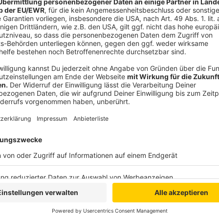
ein kompletter Schulkomplex abgebrannt ist, ist für d
Familien, für die Lehrkräfte und für alle, die mit die
Ereignis." Sie dankte den Einsatzkräften und betont
die Stadt Erkrath und die Nachbarstädte.
Anzeige
Zukunft des Schulbetriebs
Anzeige
Die Bezirksregierung Düsseldorf koordiniert die näc
Austausch mit der Stadt und den Schulen. "Es wird al
geregelter Unterricht möglich ist und jetzt auch al
stattfinden können", versicherte Feller. Das Schulm
und unterstützt, wo es kann.
Die Stadt Erkrath teilte mit, dass ein technischer D