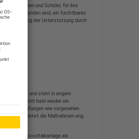
ie Schülerinnen und Schüler, für ihre
ser Schule verbunden sind, ein furchtbares
e die Bedeutung der Unterstützung durch
hsten Schritte und steht in engem
les getan, damit bald wieder ein
le Abschlussprüfungen wie vorgesehen
inisterium begleitet die Maßnahmen eng
efekt der Photovoltaikanlage als