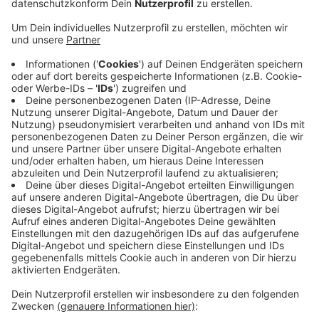
Anzeige
Beim Aufprall eines Autos gegen einen Baum waren
Montagnachmittag auf der Straße Lind drei Menschen
ums Leben gekommen. Der Fahrer, ein Kind und ein
Säugling in dem Auto erlagen noch vor Ort ihren
Verletzungen. Ein weiterer Mitfahrer wurde
schwerstverletzt und kam in eine Spezialklinik. Der
Traktorfahrer blieb unverletzt. Zum Unfallzeitpunkt
hatte es stark geregnet. Nach ersten Erkenntnissen
gehen die Ermittler davon aus, dass der Autofahrer
den Traktor überholen wollte und dabei aus
ungeklärter Ursache von der Straße abkam.
Anzeige