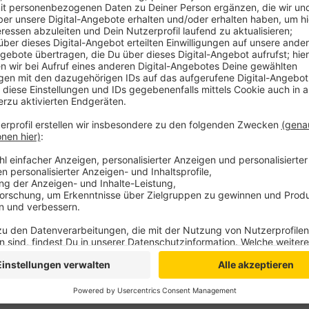
Auf der Strecke zwischen Empel-Rees und Wesel arb
Die Strecke muss deshalb gesperrt werden. Abellio w
einen Schienenersatzverkehr einrichten.
Hier geht es zu Abellio!
Anzeige