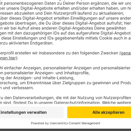
Nach Angaben der Stadt, ist die beauftragte Herstel
Obwohl die Fundamente bereits stehen und erste Ele
Arbeiten an der Sprühanlage nun vorerst. Demnach w
ausschreiben müssen. Die Bauarbeiten am Bistro un
planmäßig weiter.
Anzeige