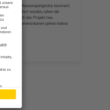
lerfirma der Wasserspielgeräte insolvent.
mente geliefert wurden, ruhen die
erde die Stadt das Projekt neu
d den neuen Vereinsräumen gehen indess