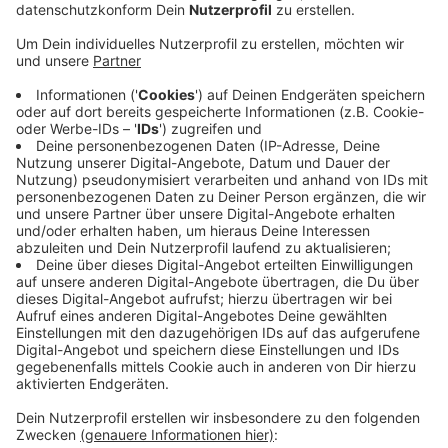
wurde.
Veröffentlicht:
Dienstag, 30.06.2020 12:41
Anzeige
Ein Zeuge hatte den Unbekannten bereits am
vergangenen Samstag Abend gefunden. Bei der
Todesursache geht die Polizei von Selbstmord aus.
Weil der Tote keine Ausweispapiere bei sich hatte und
auch kein Fahrzeug in der Nähe des Fundortes
abgestellt war, sucht die Polizei jetzt nach möglichen
Zeugen.
Weitere Informationen und eine Beschreibung des
Mannes finden Sie hier!
Anzeige