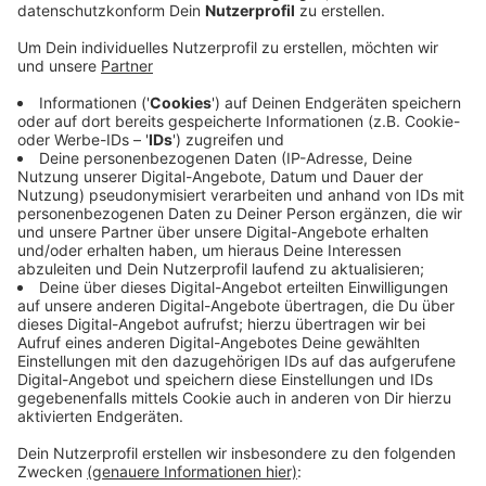
Veröffentlicht:
Montag, 02.02.2026 13:46
Anzeige
Das hat heute das Bistum Münster bekannt gegeben.
Der Priester war demnach bisher in den Gemeinden St.
Irmgardis Haldern, St. Quirinus Millingen und Rees tätig.
Nach der Eröffnung des Strafverfahrens im August
hatte das Bistum Münster ihn sofort vom Dienst
freigestellt. Bis zum Abschluss des laufenden
kirchenrechtlichen Verfahrens gelten weiterhin alle
Vorsichtsmaßnahmen: Der Priester darf keine
priesterlichen oder seelsorglichen Aufgaben
wahrnehmen, Rees nicht betreten und keinen Kontakt
zur betroffenen Person haben.
Anzeige