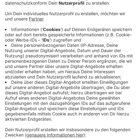
Veröffentlicht:
Donnerstag, 10.03.2022 07:03
Anzeige
Um wen es sich dabei handelt, wollte er mit Rücksicht
auf das Ausschreibungsverfahren nicht sagen. Es
würden jetzt entsprechende Gespräche geführt, so
Gerwers. Die Stadt Rees hat den Neubau des
Freibades insgesamt drei Mal europaweit
ausgeschrieben. Die Baukosten wurden vom Rat
gedeckelt und belaufen sich auf geschätzte 4,5
Millionen Euro. Ob sich dieser Kostenrahmen allerdings
trotz Zuschüsse noch halten läßt ist wegen der
anhaltenden Verteuerung in vielen Bereichen aber
fraglich.
Anzeige