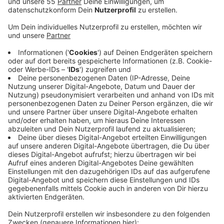
Veröffentlicht:
Freitag, 08.05.2026 06:22
Anzeige
Die Verwaltung soll dabei unter anderem Wasser-,
Natur- und Baurecht berücksichtigen und mögliche
Standorte so bewerten, dass bestehende Nutzungen
wie Naherholung, Naturschutz und fischereiliche
Belange nicht beeinträchtigt werden. Außerdem geht
es um technische Fragen wie Ertrag, Standsicherheit
sowie Wind- und Eislasten. Außerdem sollen Kosten,
Fördermöglichkeiten und mögliche Betreibermodelle
etwa über Stadtwerke oder Kooperationen
beleuchtet werden. Die Ergebnisse sollen mit einer
Chancen-Risiken-Abwägung und einem Vorschlag für
das weitere Vorgehen an den zuständigen
Fachausschuss gehen.