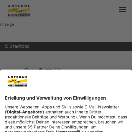
menu
Anzeige
©
Stadtbad
mail
open_in_new
Teilen:
Rees: Arbeiten am
Stadtbad/Spraypark im Zeitplan
Die Arbeiten am Stadtbad und am neuen Spraypark
in Rees liegen im Zeitplan. Das Schwimmbecken ist
nach Angaben der Stadtwerke bereits gefüllt.
Derzeit laufen technische Tests sowie die
Überprüfung der Wasserqualität. Parallel dazu