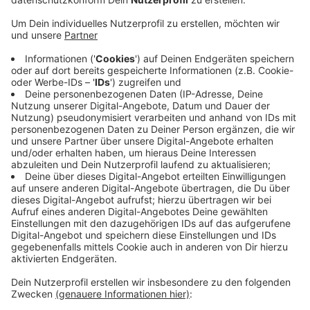
Anzeige
Nach Angaben der Stadt Rees können die letzten
Schritte, wie das Setzen von Straßenmarkierungen und
Verkehrszeichen erfolgen, sobald die entsprechende
verkehrsrechtliche Anordnung vorliegt. Die derzeitige
Sperrung der Deichstraße betrifft den Abschnitt
zwischen der Einfahrt Bergswick und der Haffenschen
Landwehr. Ab Mitte August wird dieser Bereich
voraussichtlich wieder für den Kraftfahrzeugverkehr
freigegeben. Mit der neuen Anbindung soll die
Erreichbarkeit des künftigen Ferienparks deutlich
verbessert werden.
Anzeige