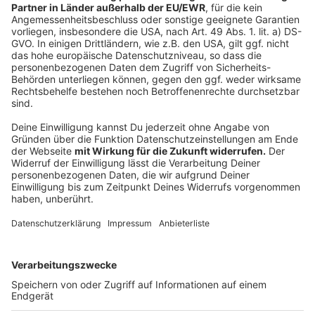
Anzeige
So gelangt ihr zur Homepage
Anzeige
Die Praktikumswochen.nrw bieten somit eine Win-Win-
Situation für beide Seiten: Du kannst deine beruflichen
Interessen testen und Unternehmen haben die
Möglichkeit, potenzielle Nachwuchskräfte
kennenzulernen.
Für weitere Informationen und um direkt zur Plattform
zu gelangen,
klickt einfach auf diesen Link
.
Autoren: Joachim Schultheis & José Narciandi