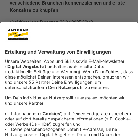
verschiedene Branchen kennenzulernen und erste
Kontakte zu knüpfen.
Veröffentlicht:
Dienstag, 29.04.2025 09:42
Anzeige
Die Plattform
praktikumswochen.nrw
ist ein
innovatives Onlineportal, das von der NRW-
Landesregierung ins Leben gerufen wurde, um
Jugendlichen die Möglichkeit zu bieten, während der
Ferien praktische Berufserfahrungen zu sammeln. Ziel
ist es, eine unkomplizierte Möglichkeit zu bieten,
verschiedene Berufsfelder kennenzulernen und erste
Kontakte zu knüpfen, ohne den Aufwand einer
vollständigen Bewerbung.
Anzeige