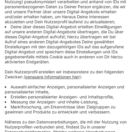
So funktioniert das Praktikumsportal
Anzeige
Auf der Webseite könnt ihr euch anmelden und die
bevorzugte Stadt sowie Branche auswählen, in der ihr
ein Praktikum absolvieren möchtet. Ob Handwerk,
Gesundheitswesen oder andere Bereiche - die Vielfalt
der Optionen ermöglicht es, gezielt Interessen zu
verfolgen. Die Praktika sind kurz und flexibel gestaltet,
dauern jeweils ein bis drei Tage und bieten die
Möglichkeit, mehrere Unternehmen hintereinander
kennenzulernen. Dies ist nicht nur für mögliche
Praktikanten von Vorteil, sondern auch für
Unternehmen, die auf der Suche nach motivierten
Nachwuchskräften sind. Sie können sich ebenfalls auf
der Plattform registrieren und Praktikumsplätze