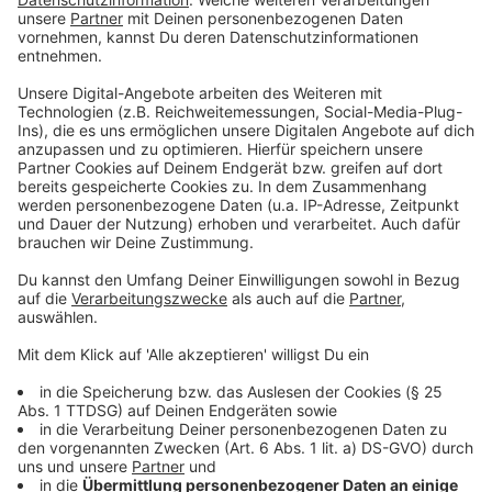
anbieten. Besonders geeignet ist die Plattform für
Schülerinnen und Schüler, die noch unsicher sind,
welchen beruflichen Weg sie einschlagen möchten.
Durch die Möglichkeit, verschiedene Berufe in kurzer
Zeit zu erkunden, erhält man wertvolle Einblicke und
kann fundierte Entscheidungen für deine Zukunft
treffen. Aber auch diejenigen, die bereits konkrete
Vorstellungen haben, profitieren von der Chance, erste
berufliche Kontakte zu knüpfen und praktische
Erfahrungen zu sammeln.
Anzeige
©
picture alliance/dpa | Patrick Pleul
Interessierte für Praktika in NRW können über ein
neues Onlineportal schnell und ohne Aufwand bei der
Bewerbung verschiedene Branchen kennenlernen.
(Symbolbild)