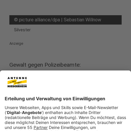
©
picture alliance/dpa | Sebastian Willnow
Silvester
Anzeige
Gewalt gegen Polizeibeamte:
Ursachenforschung
Anzeige
Die Gründe für diesen besorgniserregenden Trend sind
vielfältig. Gesellschaftliche Polarisierung und
wirtschaftlicher Stress tragen zu einer erhöhten
Aggressivität und Spannungen in der Bevölkerung bei,
die Konflikte häufiger eskalieren lassen. Regionale