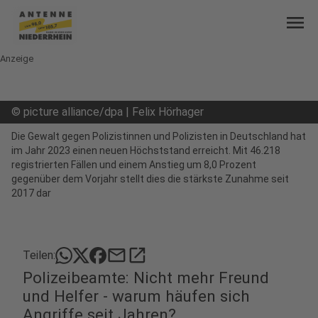
menu
Anzeige
©
picture alliance/dpa | Felix Hörhager
Die Gewalt gegen Polizistinnen und Polizisten in Deutschland hat
im Jahr 2023 einen neuen Höchststand erreicht. Mit 46.218
registrierten Fällen und einem Anstieg um 8,0 Prozent
gegenüber dem Vorjahr stellt dies die stärkste Zunahme seit
2017 dar
mail
open_in_new
Teilen:
Polizeibeamte: Nicht mehr Freund
und Helfer - warum häufen sich
Angriffe seit Jahren?