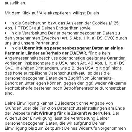
und die Einsatzkräfte selbst zu schützen. Zudem wird
das Strafrecht verschärft, um Einsatzkräfte vor
gefährlichen Hinterhalten zu schützen.
Anzeige
©
picture alliance/dpa | Christoph Reichwein
Die Gewalt gegenüber Polizeibeamten spitzt sich
weiter zu. Experten fürchten, dass die bislang
greifenden Maßnahmen zu kurz kommen.
Anzeige
Gewalt gegen Polizeibeamte: Ein
gesellschaftliches Problem
Anzeige