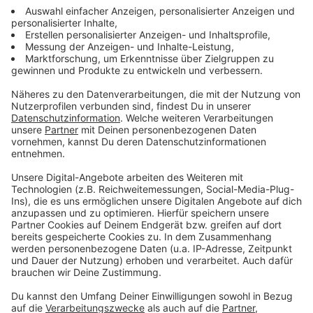
über 25 Jahre alt, oft polizeilich bekannt und handeln
in der Regel allein.
Anzeige
Gewalt gegen Polizeibeamte: Maßnahmen
zur Verbesserung der Sicherheit
Anzeige
Um die Sicherheit der Einsatzkräfte zu verbessern, hat
die Bundesregierung Gesetzesänderungen auf den
Weg gebracht. "Unsere Einsatzkräfte verdienen
Respekt und Anerkennung. Außerdem brauchen sie die
bestmögliche Ausstattung und den bestmöglichen
Schutz", betonte Bundesinnenministerin Nancy Faeser.
Dazu gehört die rechtssichere Einführung von Tasern
für die Bundespolizei, um gefährliche Täter zu stoppen