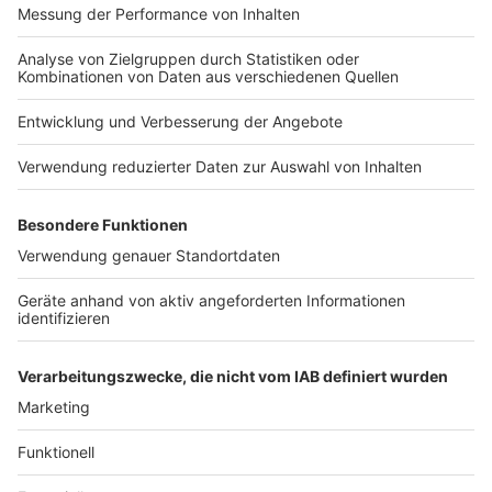
Darum geht es im Artikel
Anzeige
Gewalt gegen Polizisten in Deutschland erreicht
Höchststand.
Ursachen: gesellschaftliche Spannungen,
Alkoholmissbrauch.
Mögliche greifende Maßnahmen: Tasereinsatz,
Strafrechtsverschärfung.
Langfristiger gesellschaftlicher Wandel
erforderlich.
Anzeige