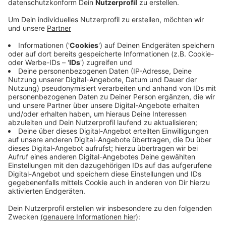
Unterschiede spiegeln unterschiedliche soziale und
wirtschaftliche Bedingungen wider.
Der Bericht des
Bundeskriminalamts fordert aktualisierte rechtliche
Rahmenbedingungen
und eine verbesserte
Vergleichbarkeit der Daten, um diesen Trends
entgegenzuwirken.
Diese Entwicklungen sind besorgniserregend und
erfordern dringende Maßnahmen, um die Sicherheit der
Polizeibeamten zu gewährleisten und die Ursachen der
Gewalt zu adressieren. Die Gesellschaft muss sich der
Herausforderungen bewusstwerden und gemeinsam
Lösungen finden, um die Gewalt gegen Polizeibeamte
zu reduzieren.
Die Hälfte aller
Tatverdächtigen standen unter
Alkoholeinfluss
, was darauf hinweist, dass
Alkoholmissbrauch eine bedeutende Rolle spielt.
Zudem sind die meisten Tatverdächtigen männlich und