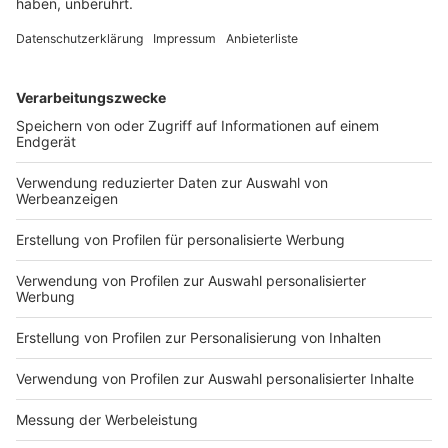
Die steigende Gewalt gegen Polizistinnen und
Polizisten ist ein ernstes gesellschaftliches Problem,
das nicht nur die Sicherheit der Einsatzkräfte
gefährdet, sondern auch das Vertrauen in die
öffentliche Ordnung untergräbt. Es bedarf
umfassender Maßnahmen und eines
gesellschaftlichen Wandels, um den Respekt
gegenüber denjenigen wiederherzustellen, die täglich
für unsere Sicherheit sorgen. Die Zahlen des
Bundeskriminalamts sind ein eindringlicher Appell an
Politik und Gesellschaft, entschlossen gegen diese
Entwicklung vorzugehen.
Autor: Joachim Schultheis
Anzeige