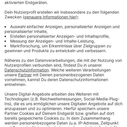
Zustimmung, um den YouTube
Video-Service zu laden!
Wir verwenden einen Service eines
Drittanbieters, um Videoinhalte
einzubetten. Dieser Service kann
Daten zu Ihren Aktivitäten
sammeln. Bitte lesen Sie die
Details durch und stimmen Sie der
Nutzung des Service zu, um dieses
Video anzusehen.
Mehr Informationen
Die neue Single von One Republic: "West Coast"
Akzeptieren
Anzeige
powered by
Usercentrics Consent
Management Platform