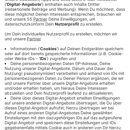
Der Song ist eine Ode an die kalifornischen
Musiklegenden der 1960er, wie zum Beispiel die Beach
Boys oder The Mamas and The Papas und schon - wie
angekündigt - ein Vorgeschmack auf das, was Fans auf
dem neuen Album erwarten darf. Mit ihrem letzten
Album "Human" erreichten sie 30 Milliarden Streams
weltweit. One Republic zählt auch in 2022 noch zu den
erfolgreichsten Popbands der Geschichte. Fans haben
die Chance, ihre neue Single bald als Live-Perofrmance
zu sehen, denn One Republic geht auch bald wieder
selbstverständlich auf Tour.
Anzeige
Wir benötigen Ihre