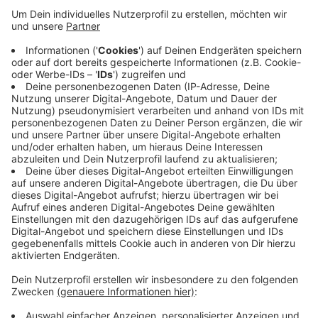
Anzeige
Die neue Regelung gilt bereits seit dem vergangenen
Samstag. In einer Verordnung des NRW-
Gesundheitsministeriums heißt es, dass sich jeder
Bürger "mindestens einmal pro Woche" kostenlos in
einem Testzentrum auf eine Ansteckung mit dem
Coronavirus untersuchen lassen kann. Das Angebot gilt
unabhängig davon, ob man geimpft oder genesen ist.
Das Testergebnis bekommt man dann schriftlich oder
digital übermittelt.
Anzeige