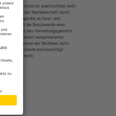
hieden. Das Urteil ist unanfechtbar, heißt
einträchtigung der Nachbarschaft durch
d der Mit-tagsruhe an Sonn- und
altungsgericht die Beschwerde einer
n Eilbeschluss des Verwaltungsgerichts
nieße auch in einem ausgewiesenen
htigten Interesse der Nachbarn, nicht
 Einzelfallumstände berücksichtigt
ragstellerin nicht.
Köln)