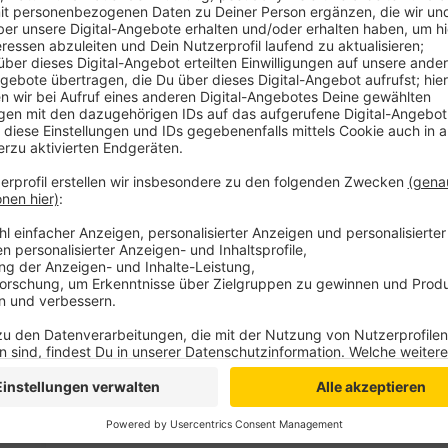
Das hat das Oberverwaltungsgericht in Münster entsc
es. Diese Regelung gilt dann, um eine erhebliche Be
unzumutbares Hundegebell während der Nachtzeit un
Feiertagen zu verhindern. Damit weist das Oberverw
Landwirtin aus dem Oberbergischen Kreis gegen eine
Köln zurück. Das Gebell von Herdenschutzhunden ge
Wolfsgebiet keinen absoluten Vorrang vor dem berec
mehr als zumutbar gestört zu werden. Auch wenn die
würden, überwiegw das betriebliche Interesse der Ant
Anzeige
Aktenzeichen: 8 B 833/23 (I. Instanz: 9 L 736/23 VG 
Anzeige