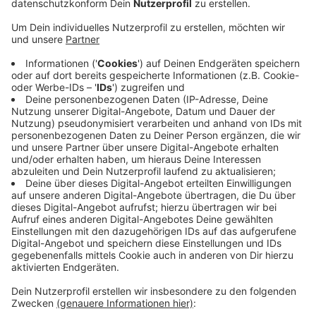
Anzeige
Ihr Ticket ist dann an den Ferienwochenenden für
unbegrenzte Fahrten in allen Nahverkehrsmitteln in
ganz NRW gültig. Alle Abotickets gelten im Zeitraum
vom 27. Juni bis einschließlich 9. August an Samstagen
und Sonntagen in den Sommerferien in NRW ganztägig
und NRW-weit. In diese Sommerferien-Aktion
eingeschlossen sind auch die Kunden, die während des
Aktionszeitraums ein neues Abonnement abschließen.
Dabei ist es möglich mit der gesamten Familie durch
ganz NRW zu reisen. Das Angebot gilt für den
Ticketinhaber und vier weitere Personen.
Anzeige