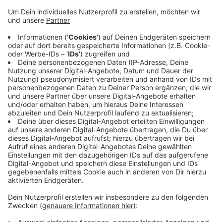
Anzeige
Das werde der nächste Schwerpunkt sein, sagte der
Minister. Anders als Arbeiter in der Fleischbranche
würden Erntehelfer aber in Werkswohnungen leben, zu
denen sich der Arbeitsschutz besser Zugang
verschaffen könne. Eine menschenwürdige
Unterbringung wäre hier viel besser durchsetzen. Er
glaube schon, dass da noch eine andere Wertehaltung
bei vielen Betriebsinhabern vorhanden sei, so Laumann.
Anzeige