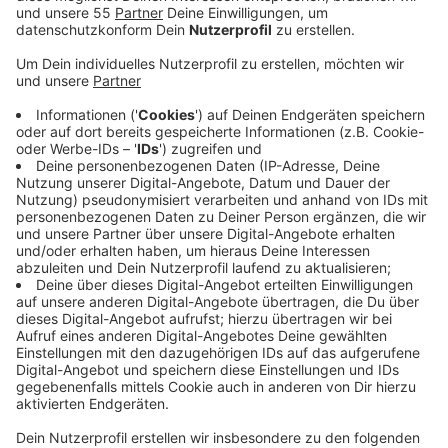
Veröffentlicht:
Donnerstag, 20.03.2025 07:54
Anzeige
Bisher gibt es die Internet-Wache der NRW-Polizei, die
sich aber vor allem an Erwachsene richtet. Im digitalen
Zeitalter verlagere sich der Aufenthalt von Kindern
und Jugendlichen zunehmend in virtuelle Welten, so
die SPD. In der analogen Welt würde die Polizei stets
eine altersgerechte und empathische Ansprache
wählen, um Kinder und Jugendliche zu erreichen. Eine
solche kindgerechte Ansprache fehle jedoch in der
digitalen Sicherheitsstruktur, so die SPD-
Landtagsfraktion. Darüber hinaus soll dieses Online-
Kommissariat regelmäßig durch umfassende
Öffentlichkeitsarbeit – insbesondere in Schulen sowie
auch im digitalen Raum wie beispielsweise in Sozialen