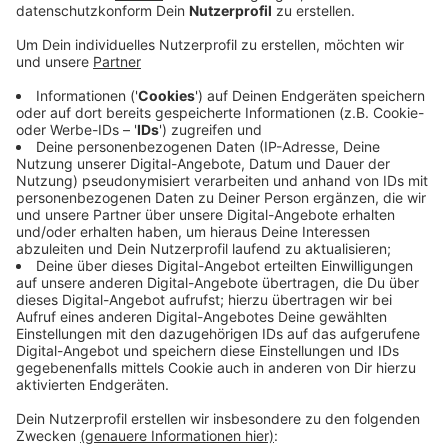
Veröffentlicht:
Donnerstag, 08.07.2021 16:12
Anzeige
Ziel der Landesregierung ist ein Flächenanteil des
Ökolandbaus von 20 Prozent bis zum Jahr 2030 zu
erreichen. Im vergangenen Jahr wurden 6,5 Prozent
der landwirtschaftlichen Fläche ökologisch
bewirtschaftet. Außerdem wollen beide Kreise
regionale und ökologische Produkte gemeinsam
stärker vermarkten, etwa im Lebensmittelhandwerk,
im Handel, in der Gastronomie oder in den Kantinen.
Über eine Laufzeit von zunächst drei Jahren gibt es
maximal 80.000 Euro pro Jahr für die Öko-Modellregion
Kreis Kleve und Wesel.
Anzeige