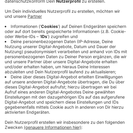
Grund ist nach Angaben der Landwirtschaftskammer
Nordrhein-Westfalen der sonnige März. Schwerpunkt
des Anbaus ist der Niederrhein, aber auch das
benachbarte Münsterland. Noch sind die Preise für
Erdbeeren vergleichsweise hoch. Zuletzt kosteten
deutsche Erdbeeren durchschnittlich 8,19 Euro pro
Kilogramm. Experten gehen aber davon aus, dass die
Preise demnächst fallen werden. Generell sei der
Anbau von Erdbeeren teurer geworden, heißt es.
Mindestlohn, Energiekosten, Kosten für Betriebsmittel
wie Folien oder Dünger seien in den letzten Jahren
stark gestiegen. Nach Angaben der
Landwirtschaftskammer NRW machen die Lohnkosten
bis zu 60 Prozent des Erdbeerpreises aus.
Anzeige